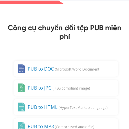
Công cụ chuyển đổi tệp PUB miễn
phí
PUB to DOC
(Microsoft Word Document)
PUB to JPG
(JPEG compliant image)
PUB to HTML
(HyperText Markup Language)
PUB to MP3
(Compressed audio file)