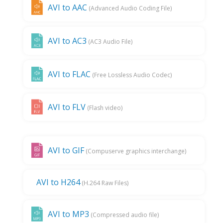
AVI to AAC
(Advanced Audio Coding File)
AVI to AC3
(AC3 Audio File)
AVI to FLAC
(Free Lossless Audio Codec)
AVI to FLV
(Flash video)
AVI to GIF
(Compuserve graphics interchange)
AVI to H264
(H.264 Raw Files)
AVI to MP3
(Compressed audio file)