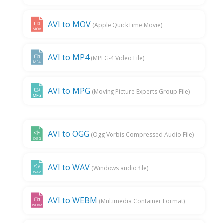
AVI to MOV
(Apple QuickTime Movie)
AVI to MP4
(MPEG-4 Video File)
AVI to MPG
(Moving Picture Experts Group File)
AVI to OGG
(Ogg Vorbis Compressed Audio File)
AVI to WAV
(Windows audio file)
AVI to WEBM
(Multimedia Container Format)