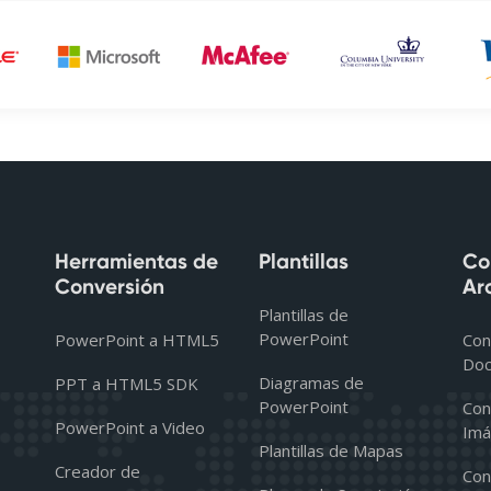
Herramientas de
Plantillas
Co
Conversión
Ar
Plantillas de
PowerPoint
PowerPoint a HTML5
Con
Do
Diagramas de
PPT a HTML5 SDK
PowerPoint
Con
PowerPoint a Video
Imá
Plantillas de Mapas
Creador de
Con