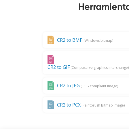
Herramienta
CR2 to BMP
(Windows bitmap)
CR2 to GIF
(Compuserve graphics interchange)
CR2 to JPG
(JPEG compliant image)
CR2 to PCX
(Paintbrush Bitmap Image)