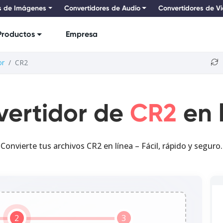
s de Imágenes
Convertidores de Audio
Convertidores de V
Productos
Empresa
or
CR2
vertidor de
CR2
en 
Convierte tus archivos CR2 en línea – Fácil, rápido y seguro.
2
3