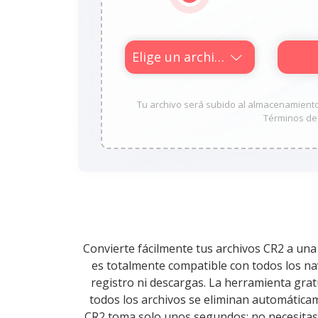
Elige un archivo
Tu archivo será subido al almacenamiento d
Términos de 
Convierte fácilmente tus archivos CR2 a una
es totalmente compatible con todos los na
registro ni descargas. La herramienta gratu
todos los archivos se eliminan automáticam
CR2 toma solo unos segundos: no necesitas i