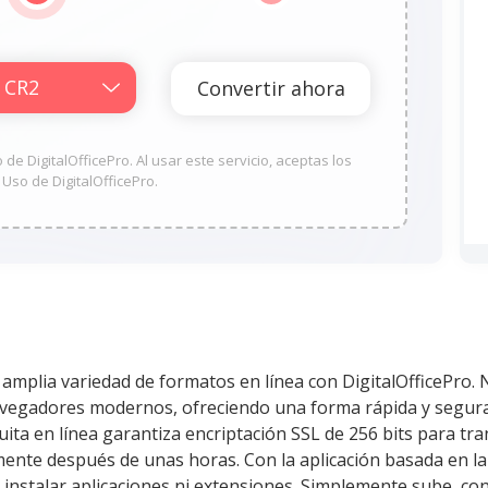
e DigitalOfficePro. Al usar este servicio, aceptas los
Uso de DigitalOfficePro.
 amplia variedad de formatos en línea con DigitalOfficePro.
vegadores modernos, ofreciendo una forma rápida y segura 
ita en línea garantiza encriptación SSL de 256 bits para tra
ente después de unas horas. Con la aplicación basada en la 
nstalar aplicaciones ni extensiones. Simplemente sube, conv