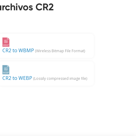
archivos CR2
CR2 to WBMP
(Wireless Bitmap File Format)
CR2 to WEBP
(Lossily compressed image file)