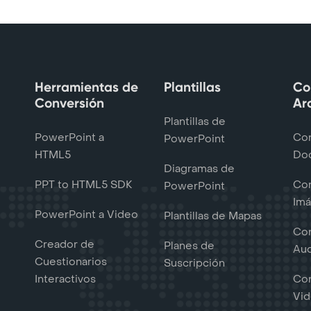
Herramientas de
Plantillas
Co
Conversión
Ar
Plantillas de
PowerPoint a
Con
PowerPoint
HTML5
Do
Diagramas de
PPT to HTML5 SDK
Con
PowerPoint
Im
PowerPoint a Video
Plantillas de Mapas
Con
Creador de
Planes de
Au
Cuestionarios
Suscripción
Interactivos
Con
Vi