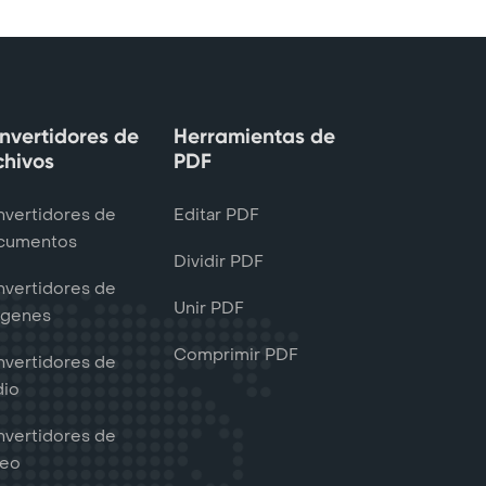
nvertidores de
Herramientas de
chivos
PDF
vertidores de
Editar PDF
cumentos
Dividir PDF
vertidores de
Unir PDF
ágenes
Comprimir PDF
vertidores de
dio
vertidores de
deo