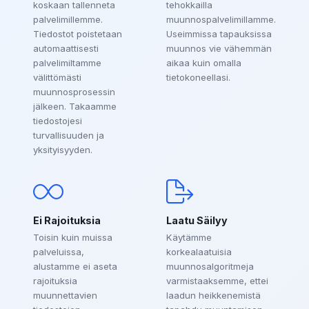
koskaan tallenneta
tehokkailla
palvelimillemme.
muunnospalvelimillamme.
Tiedostot poistetaan
Useimmissa tapauksissa
automaattisesti
muunnos vie vähemmän
palvelimiltamme
aikaa kuin omalla
välittömästi
tietokoneellasi.
muunnosprosessin
jälkeen. Takaamme
tiedostojesi
turvallisuuden ja
yksityisyyden.
Ei Rajoituksia
Laatu Säilyy
Toisin kuin muissa
Käytämme
palveluissa,
korkealaatuisia
alustamme ei aseta
muunnosalgoritmeja
rajoituksia
varmistaaksemme, ettei
muunnettavien
laadun heikkenemistä