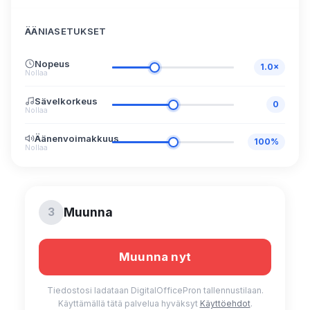
ÄÄNIASETUKSET
Nopeus
1.0×
Nollaa
Sävelkorkeus
0
Nollaa
Äänenvoimakkuus
100%
Nollaa
Muunna
3
Tiedostosi ladataan DigitalOfficePron tallennustilaan.
Käyttämällä tätä palvelua hyväksyt
Käyttöehdot
.