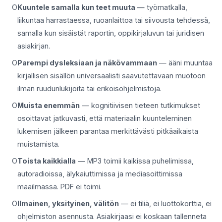
Kuuntele samalla kun teet muuta
— työmatkalla,
liikuntaa harrastaessa, ruoanlaittoa tai siivousta tehdessä,
samalla kun sisäistät raportin, oppikirjaluvun tai juridisen
asiakirjan.
Parempi dysleksiaan ja näkövammaan
— ääni muuntaa
kirjallisen sisällön universaalisti saavutettavaan muotoon
ilman ruudunlukijoita tai erikoisohjelmistoja.
Muista enemmän
— kognitiivisen tieteen tutkimukset
osoittavat jatkuvasti, että materiaalin kuunteleminen
lukemisen jälkeen parantaa merkittävästi pitkäaikaista
muistamista.
Toista kaikkialla
— MP3 toimii kaikissa puhelimissa,
autoradioissa, älykaiuttimissa ja mediasoittimissa
maailmassa. PDF ei toimi.
Ilmainen, yksityinen, välitön
— ei tiliä, ei luottokorttia, ei
ohjelmiston asennusta. Asiakirjaasi ei koskaan tallenneta