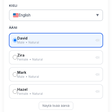
KIELI
English
▼
ÄÄNI
David
Male • Natural
Zira
Female • Natural
Mark
Male • Natural
Hazel
Female • Natural
Näytä lisää ääniä