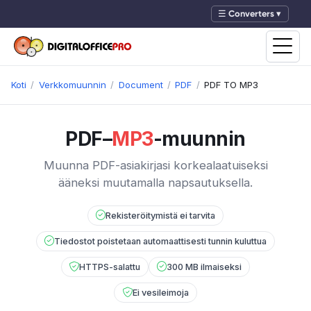
☰ Converters ▾
Koti
Verkkomuunnin
Document
PDF
PDF TO MP3
PDF–
MP3
-muunnin
Muunna PDF-asiakirjasi korkealaatuiseksi
ääneksi muutamalla napsautuksella.
Rekisteröitymistä ei tarvita
Tiedostot poistetaan automaattisesti tunnin kuluttua
HTTPS-salattu
300 MB ilmaiseksi
Ei vesileimoja