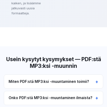
kaiken, ja lisäämme
jatkuvasti uusia
formaatteja.
Usein kysytyt kysymykset — PDF:stä
MP3:ksi -muunnin
Miten PDF:stä MP3:ksi -muuntaminen toimii?
Muuntimemme poimii tekstikerroksen PDF:stäsi ja
käsittelee sen tekstistä puheeksi -moottorin kautta
Onko PDF:stä MP3:ksi -muuntaminen ilmaista?
tuottaen luonnollisen MP3-äänitiedoston. Skannatut