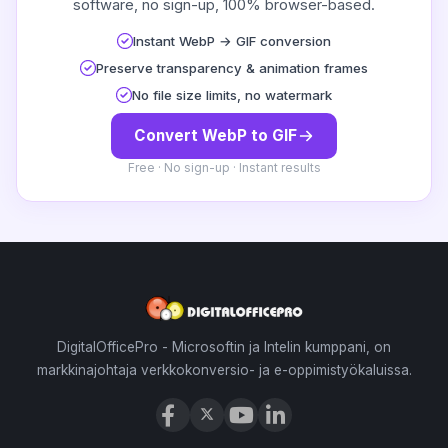
software, no sign-up, 100% browser-based.
Instant WebP → GIF conversion
Preserve transparency & animation frames
No file size limits, no watermark
Convert WebP to GIF
Free · No sign-up · Instant results
DigitalOfficePro - Microsoftin ja Intelin kumppani, on
markkinajohtaja verkkokonversio- ja e-oppimistyökaluissa.