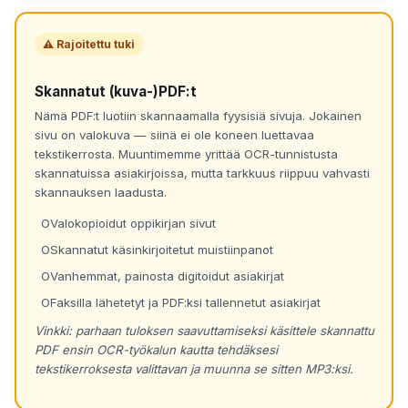
⚠ Rajoitettu tuki
Skannatut (kuva-)PDF:t
Nämä PDF:t luotiin skannaamalla fyysisiä sivuja. Jokainen
sivu on valokuva — siinä ei ole koneen luettavaa
tekstikerrosta. Muuntimemme yrittää OCR-tunnistusta
skannatuissa asiakirjoissa, mutta tarkkuus riippuu vahvasti
skannauksen laadusta.
Valokopioidut oppikirjan sivut
Skannatut käsinkirjoitetut muistiinpanot
Vanhemmat, painosta digitoidut asiakirjat
Faksilla lähetetyt ja PDF:ksi tallennetut asiakirjat
Vinkki: parhaan tuloksen saavuttamiseksi käsittele skannattu
PDF ensin OCR-työkalun kautta tehdäksesi
tekstikerroksesta valittavan ja muunna se sitten MP3:ksi.