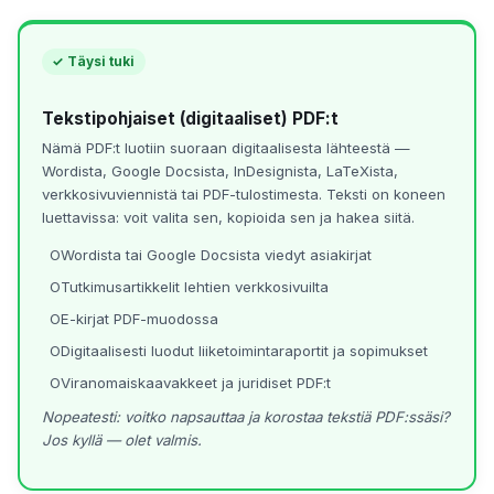
✓ Täysi tuki
Tekstipohjaiset (digitaaliset) PDF:t
Nämä PDF:t luotiin suoraan digitaalisesta lähteestä —
Wordista, Google Docsista, InDesignista, LaTeXista,
verkkosivuviennistä tai PDF-tulostimesta. Teksti on koneen
luettavissa: voit valita sen, kopioida sen ja hakea siitä.
Wordista tai Google Docsista viedyt asiakirjat
Tutkimusartikkelit lehtien verkkosivuilta
E-kirjat PDF-muodossa
Digitaalisesti luodut liiketoimintaraportit ja sopimukset
Viranomaiskaavakkeet ja juridiset PDF:t
Nopeatesti: voitko napsauttaa ja korostaa tekstiä PDF:ssäsi?
Jos kyllä — olet valmis.