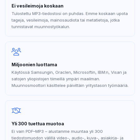
Ei vesileimoja koskaan
Tulostettu MP3-tiedostosi on puhdas. Emme koskaan upota
tageja, vesileimoja, mainosaudiota tai metatietoja, jotka
tunnistavat muunnostyökalun.
Miljoonien luottama
Käytössä Samsungin, Oraclen, Microsoftin, IBM:n, Visan ja
satojen yliopistojen tiimeillä ympäri maailman.
Muunnosmoottori käsittelee päivittäin yritystason työmääriä.
Yli 300 tuettua muotoa
Ei vain PDF–MP3 – alustamme muuntaa yli 300
tiedostomuodon välillä video-, audio-, kuva-, asiakirja- ja