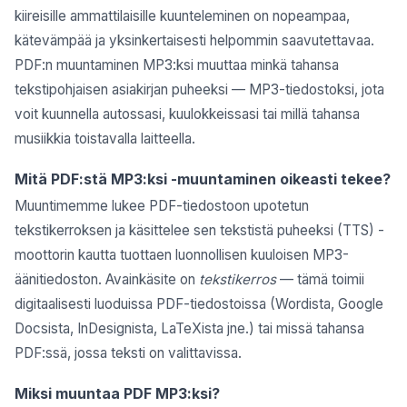
kiireisille ammattilaisille kuunteleminen on nopeampaa,
kätevämpää ja yksinkertaisesti helpommin saavutettavaa.
PDF:n muuntaminen MP3:ksi muuttaa minkä tahansa
tekstipohjaisen asiakirjan puheeksi — MP3-tiedostoksi, jota
voit kuunnella autossasi, kuulokkeissasi tai millä tahansa
musiikkia toistavalla laitteella.
Mitä PDF:stä MP3:ksi -muuntaminen oikeasti tekee?
Muuntimemme lukee PDF-tiedostoon upotetun
tekstikerroksen ja käsittelee sen tekstistä puheeksi (TTS) -
moottorin kautta tuottaen luonnollisen kuuloisen MP3-
äänitiedoston. Avainkäsite on
tekstikerros
— tämä toimii
digitaalisesti luoduissa PDF-tiedostoissa (Wordista, Google
Docsista, InDesignista, LaTeXista jne.) tai missä tahansa
PDF:ssä, jossa teksti on valittavissa.
Miksi muuntaa PDF MP3:ksi?