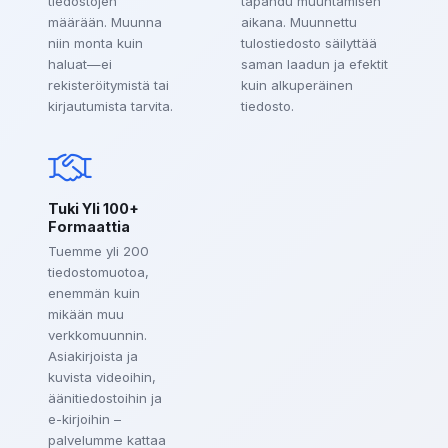
tiedostojen
tapahdu muuntamisen
määrään. Muunna
aikana. Muunnettu
niin monta kuin
tulostiedosto säilyttää
haluat—ei
saman laadun ja efektit
rekisteröitymistä tai
kuin alkuperäinen
kirjautumista tarvita.
tiedosto.
Tuki Yli 100+
Formaattia
Tuemme yli 200
tiedostomuotoa,
enemmän kuin
mikään muu
verkkomuunnin.
Asiakirjoista ja
kuvista videoihin,
äänitiedostoihin ja
e-kirjoihin –
palvelumme kattaa