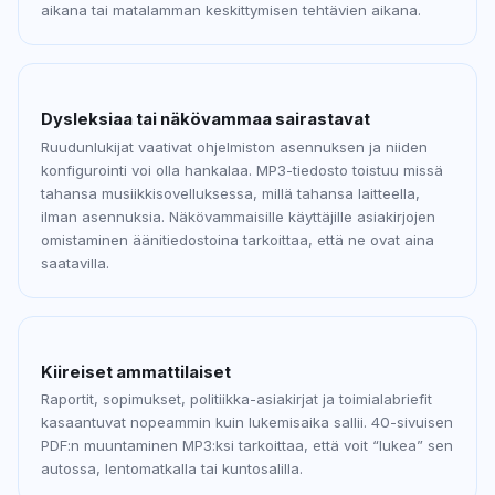
aikana tai matalamman keskittymisen tehtävien aikana.
Dysleksiaa tai näkövammaa sairastavat
Ruudunlukijat vaativat ohjelmiston asennuksen ja niiden
konfigurointi voi olla hankalaa. MP3-tiedosto toistuu missä
tahansa musiikkisovelluksessa, millä tahansa laitteella,
ilman asennuksia. Näkövammaisille käyttäjille asiakirjojen
omistaminen äänitiedostoina tarkoittaa, että ne ovat aina
saatavilla.
Kiireiset ammattilaiset
Raportit, sopimukset, politiikka-asiakirjat ja toimialabriefit
kasaantuvat nopeammin kuin lukemisaika sallii. 40-sivuisen
PDF:n muuntaminen MP3:ksi tarkoittaa, että voit “lukea” sen
autossa, lentomatkalla tai kuntosalilla.