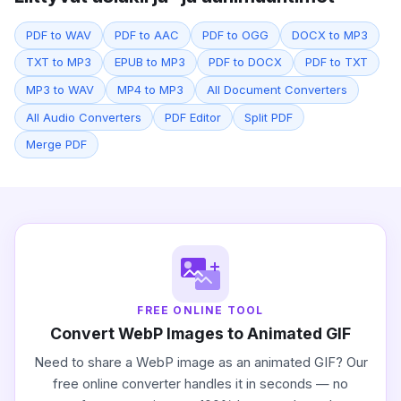
PDF to WAV
PDF to AAC
PDF to OGG
DOCX to MP3
TXT to MP3
EPUB to MP3
PDF to DOCX
PDF to TXT
MP3 to WAV
MP4 to MP3
All Document Converters
All Audio Converters
PDF Editor
Split PDF
Merge PDF
FREE ONLINE TOOL
Convert WebP Images to Animated GIF
Need to share a WebP image as an animated GIF? Our
free online converter handles it in seconds — no