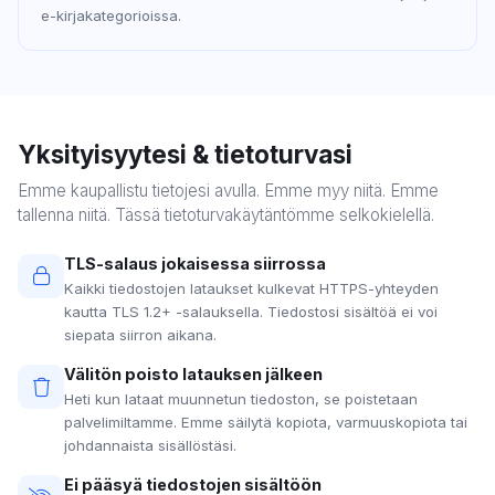
e-kirjakategorioissa.
Yksityisyytesi & tietoturvasi
Emme kaupallistu tietojesi avulla. Emme myy niitä. Emme
tallenna niitä. Tässä tietoturvakäytäntömme selkokielellä.
TLS-salaus jokaisessa siirrossa
Kaikki tiedostojen lataukset kulkevat HTTPS-yhteyden
kautta TLS 1.2+ -salauksella. Tiedostosi sisältöä ei voi
siepata siirron aikana.
Välitön poisto latauksen jälkeen
Heti kun lataat muunnetun tiedoston, se poistetaan
palvelimiltamme. Emme säilytä kopiota, varmuuskopiota tai
johdannaista sisällöstäsi.
Ei pääsyä tiedostojen sisältöön