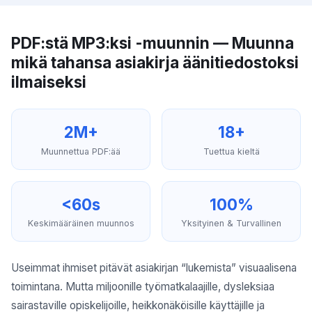
PDF:stä MP3:ksi -muunnin — Muunna
mikä tahansa asiakirja äänitiedostoksi
ilmaiseksi
2M+
18+
Muunnettua PDF:ää
Tuettua kieltä
<60s
100%
Keskimääräinen muunnos
Yksityinen & Turvallinen
Useimmat ihmiset pitävät asiakirjan “lukemista” visuaalisena
toimintana. Mutta miljoonille työmatkalaajille, dysleksiaa
sairastaville opiskelijoille, heikkonäköisille käyttäjille ja