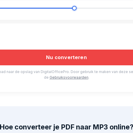
d naar de opslag van DigitalOfficePro. Door gebruik te maken van deze se
de
Gebruiksvoorwaarden
.
Hoe converteer je PDF naar MP3 online