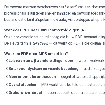
De meeste mensen beschouwen het “lezen” van een document a
professionals is luisteren sneller, handiger en gewoon toeg
bestand dat u kunt afspelen in uw auto, via oordopjes of op el
Wat doet PDF naar MP3 conversie eigenlijk?
Onze converter leest de tekstlaag die in uw PDF-bestand is i
De sleutelterm is
tekstlaag
— dit werkt op PDF's die digitaal z
Waarom PDF naar MP3 omzetten?
Luisteren terwijl u andere dingen doet
— woon-werkverkeer
Beter voor dyslexie en visuele beperking
— audio zet ges
Meer informatie onthouden
— cognitief-wetenschappelijke 
Overal afspelen
— MP3 werkt op elke telefoon, autoradio, s
Gratis, privé, direct
— geen account, geen creditcard, geen