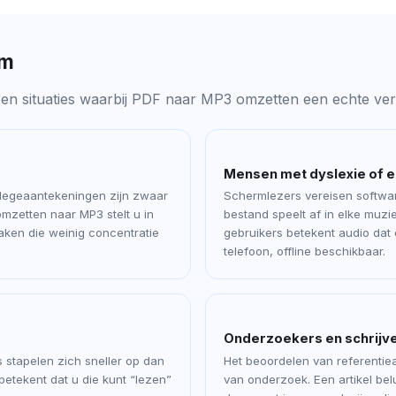
om
n en situaties waarbij PDF naar MP3 omzetten een echte ver
Mensen met dyslexie of e
llegeaantekeningen zijn zwaar
Schermlezers vereisen software
mzetten naar MP3 stelt u in
bestand speelt af in elke muzi
taken die weinig concentratie
gebruikers betekent audio dat
telefoon, offline beschikbaar.
Onderzoekers en schrijv
 stapelen zich sneller op dan
Het beoordelen van referentiea
betekent dat u die kunt “lezen”
van onderzoek. Een artikel belu