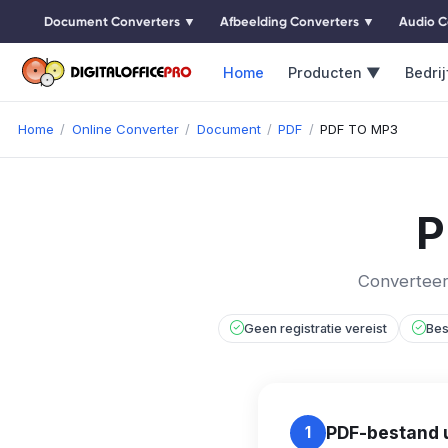
Document Converters ▼
Afbeelding Converters ▼
Audio C
Home
Producten ▼
Bedrij
Home
Online Converter
Document
PDF
PDF TO MP3
P
Converteer
Geen registratie vereist
Bes
PDF-bestand 
1