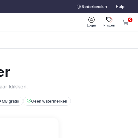
Nederlands ▼
Hulp
0
Login
Prijzen
er
ar klikken.
 MB gratis
Geen watermerken