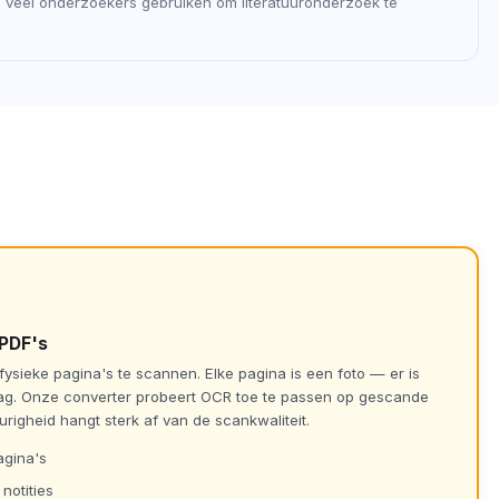
 veel onderzoekers gebruiken om literatuuronderzoek te
)PDF's
ysieke pagina's te scannen. Elke pagina is een foto — er is
ag. Onze converter probeert OCR toe te passen op gescande
gheid hangt sterk af van de scankwaliteit.
agina's
otities