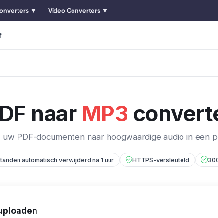
onverters ▼
Video Converters ▼
f
DF naar
MP3
convert
 uw PDF-documenten naar hoogwaardige audio in een pa
tanden automatisch verwijderd na 1 uur
HTTPS-versleuteld
300
uploaden