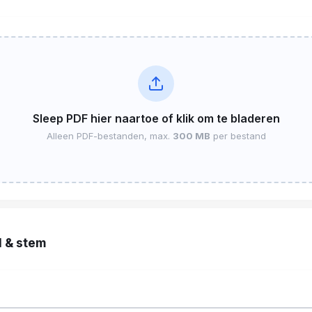
Sleep PDF hier naartoe of klik om te bladeren
Alleen PDF-bestanden, max.
300 MB
per bestand
l & stem