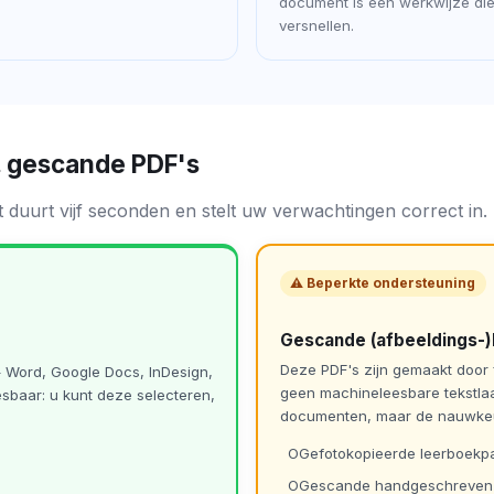
document is een werkwijze die
versnellen.
. gescande PDF's
ft duurt vijf seconden en stelt uw verwachtingen correct in.
⚠ Beperkte ondersteuning
Gescande (afbeeldings-
Deze PDF's zijn gemaakt door f
— Word, Google Docs, InDesign,
geen machineleesbare tekstla
sbaar: u kunt deze selecteren,
documenten, maar de nauwkeuri
Gefotokopieerde leerboekp
Gescande handgeschreven n