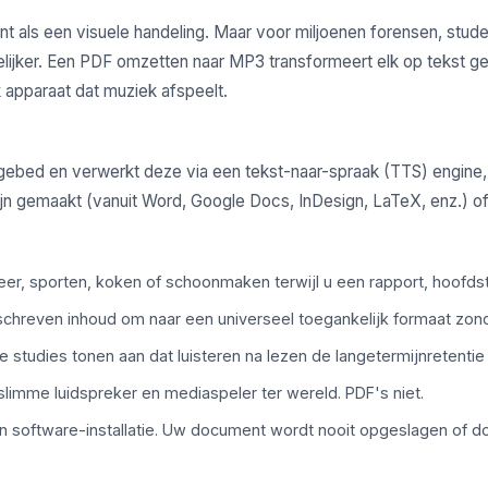
ls een visuele handeling. Maar voor miljoenen forensen, studen
ankelijker. Een PDF omzetten naar MP3 transformeert elk op tek
k apparaat dat muziek afspeelt.
ngebed en verwerkt deze via een tekst-naar-spraak (TTS) engine,
ijn gemaakt (vanuit Word, Google Docs, InDesign, LaTeX, enz.) of
, sporten, koken of schoonmaken terwijl u een rapport, hoofdstu
chreven inhoud om naar een universeel toegankelijk formaat zond
studies tonen aan dat luisteren na lezen de langetermijnretentie s
limme luidspreker en mediaspeler ter wereld. PDF's niet.
 software-installatie. Uw document wordt nooit opgeslagen of d