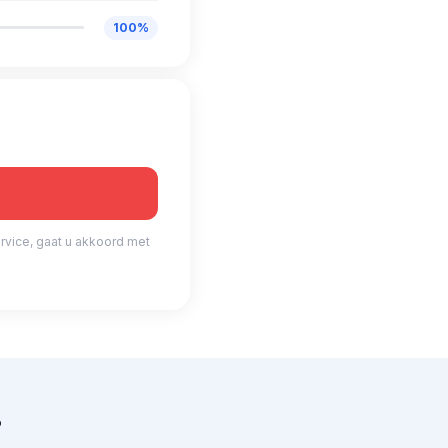
100%
rvice, gaat u akkoord met
?