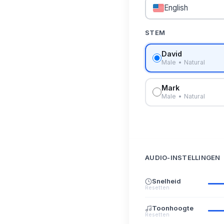
English
STEM
David
Male • Natural
Mark
Male • Natural
AUDIO-INSTELLINGEN
Snelheid
Resetten
Toonhoogte
Resetten