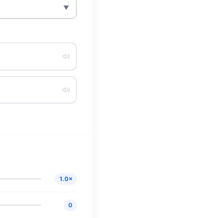
▼
1.0×
0