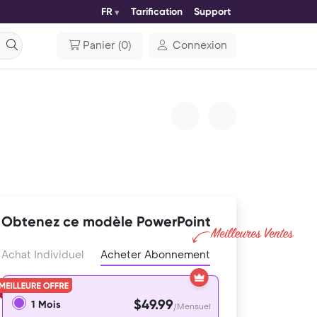
FR
Tarification
Support
Panier
(
0
)
Connexion
Obtenez ce modèle PowerPoint
Achat Individuel
Acheter Abonnement
$49.99
1 Mois
/Mensuel