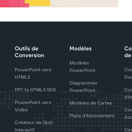
Outils de
Modèles
Co
Conversion
de
Modèles
PowerPoint vers
Con
PowerPoint
HTML5
Do
Diagrammes
PPT to HTML5 SDK
Con
PowerPoint
d'I
PowerPoint vers
Modèles de Cartes
Vidéo
Con
Plans d'Abonnement
Au
Créateur de Quiz
Interactif
Con