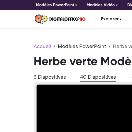
Modèles PowerPoint
Modèles Vidéo
Di
Explorer
Accueil
Modèles PowerPoint
Herbe v
Herbe verte Modè
3 Diapositives
40 Diapositives