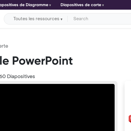
apositives de Diagramme
Diapositives de carte
Toutes les ressources
erte
le PowerPoint
60 Diapositives