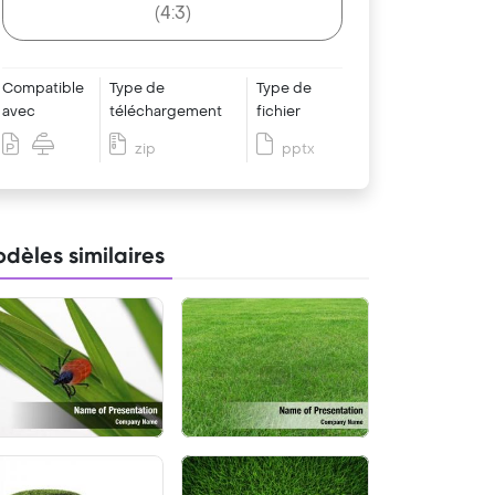
(4:3)
Compatible
Type de
Type de
avec
téléchargement
fichier
zip
pptx
dèles similaires