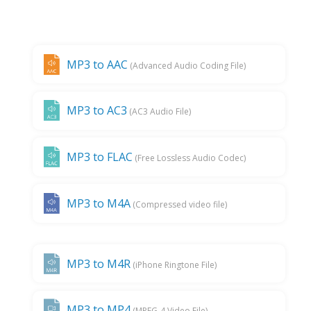
MP3 to AAC
(Advanced Audio Coding File)
MP3 to AC3
(AC3 Audio File)
MP3 to FLAC
(Free Lossless Audio Codec)
MP3 to M4A
(Compressed video file)
MP3 to M4R
(iPhone Ringtone File)
MP3 to MP4
(MPEG-4 Video File)