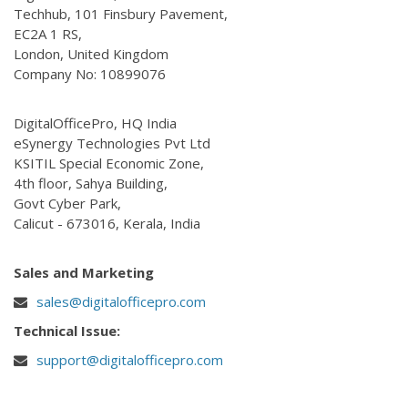
Techhub, 101 Finsbury Pavement,
EC2A 1 RS,
London, United Kingdom
Company No: 10899076
DigitalOfficePro, HQ India
eSynergy Technologies Pvt Ltd
KSITIL Special Economic Zone,
4th floor, Sahya Building,
Govt Cyber Park,
Calicut - 673016, Kerala, India
Sales and Marketing
sales@digitalofficepro.com
Technical Issue:
support@digitalofficepro.com