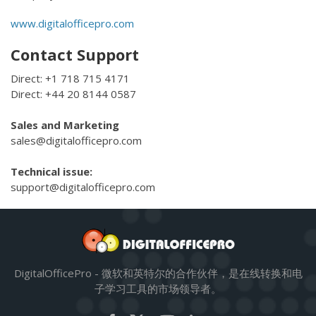
www.digitalofficepro.com
Contact Support
Direct: +1 718 715 4171
Direct: +44 20 8144 0587
Sales and Marketing
sales@digitalofficepro.com
Technical issue:
support@digitalofficepro.com
DigitalOfficePro - 微软和英特尔的合作伙伴，是在线转换和电
子学习工具的市场领导者。