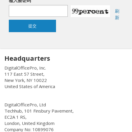
输入验证码
刷
新
提交
Headquarters
DigitalOfficePro, Inc.
117 East 57 Street,
New York, NY 10022
United States of America
DigitalOfficePro, Ltd
Techhub, 101 Finsbury Pavement,
EC2A 1 RS,
London, United Kingdom
Company No: 10899076