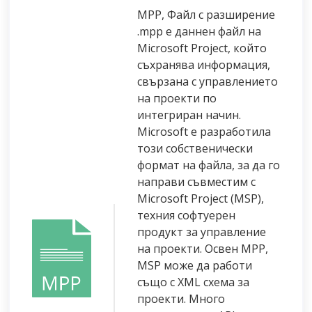
MPP, Файл с разширение
.mpp е даннен файл на
Microsoft Project, който
съхранява информация,
свързана с управлението
на проекти по
интегриран начин.
Microsoft е разработила
този собственически
формат на файла, за да го
направи съвместим с
Microsoft Project (MSP),
техния софтуерен
продукт за управление
на проекти. Освен MPP,
MSP може да работи
също с XML схема за
проекти. Много