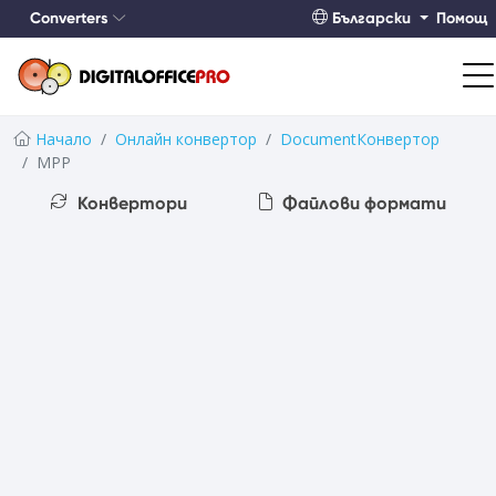
Converters
Български
Помощ
Начало
Онлайн конвертор
DocumentКонвертор
MPP
Конвертори
Файлови формати