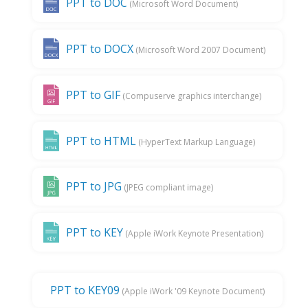
PPT to DOC
(Microsoft Word Document)
PPT to DOCX
(Microsoft Word 2007 Document)
PPT to GIF
(Compuserve graphics interchange)
PPT to HTML
(HyperText Markup Language)
PPT to JPG
(JPEG compliant image)
PPT to KEY
(Apple iWork Keynote Presentation)
PPT to KEY09
(Apple iWork '09 Keynote Document)