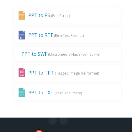
PPT to PS
(PostScript)
PPT to RTF
(Rich Text Format)
PPT to SWF
(Macromedia Flash Format File)
PPT to TIFF
(Tagged image file format)
PPT to TXT
(Text Document)