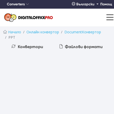
Converters
Български
Помощ
Начало
Онлайн конвертор
DocumentКонвертор
PPT
Конвертори
Файлови формати