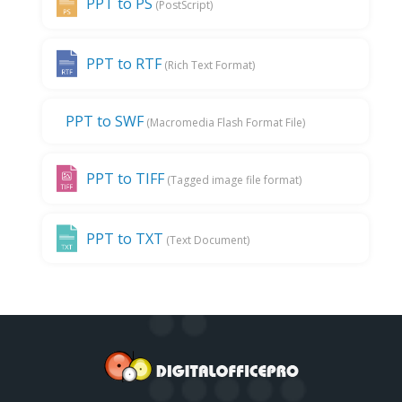
PPT to PS
(PostScript)
PPT to RTF
(Rich Text Format)
PPT to SWF
(Macromedia Flash Format File)
PPT to TIFF
(Tagged image file format)
PPT to TXT
(Text Document)