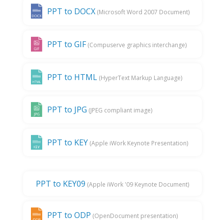
PPT to DOCX
(Microsoft Word 2007 Document)
PPT to GIF
(Compuserve graphics interchange)
PPT to HTML
(HyperText Markup Language)
PPT to JPG
(JPEG compliant image)
PPT to KEY
(Apple iWork Keynote Presentation)
PPT to KEY09
(Apple iWork '09 Keynote Document)
PPT to ODP
(OpenDocument presentation)