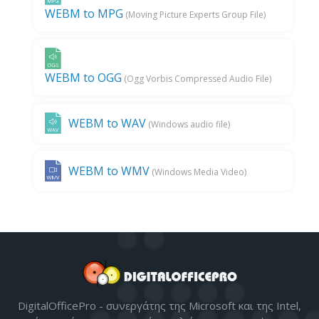
WEBM to MPG
(Moving Picture Experts Group File)
WEBM to OGG
(Ogg Vorbis Compressed Audio File)
WEBM to WAV
(Windows audio file)
WEBM to WMV
(Windows Media Video)
DigitalOfficePro - συνεργάτης της Microsoft και της Intel,