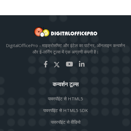
DigitalOfficePro - माइक्रोसॉफ्ट और इंटेल का पार्टनर, ऑनलाइन कन्वर्शन
और ई-लर्निंग टूल्स में एक अग्रणी कंपनी है।
कन्वर्शन टूल्स
पावरपॉइंट से HTML5
पावरपॉइंट से HTML5 SDK
पावरपॉइंट से वीडियो