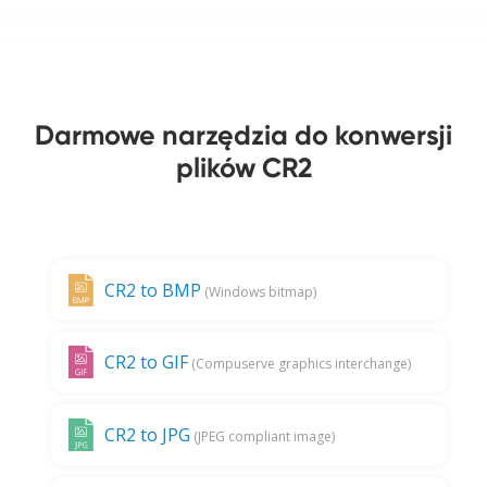
Darmowe narzędzia do konwersji
plików CR2
CR2 to BMP
(Windows bitmap)
CR2 to GIF
(Compuserve graphics interchange)
CR2 to JPG
(JPEG compliant image)