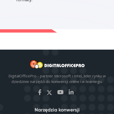
DigitalOfficePro - partner Microsoft i Intel, lider rynku w
dziedzinie narzędzi do konwersji online i e-learningu.
Narzędzia konwersji