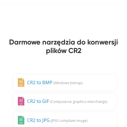
Darmowe narzędzia do konwersji
plików CR2
CR2 to BMP
(Windows bitmap)
CR2 to GIF
(Compuserve graphics interchange)
CR2 to JPG
(JPEG compliant image)