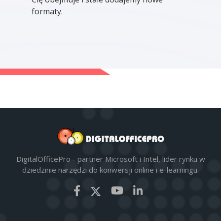
formaty.
DigitalOfficePro - partner Microsoft i Intel, lider rynku w
dziedzinie narzędzi do konwersji online i e-learningu.