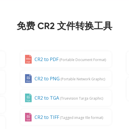
免费 CR2 文件转换工具
CR2 to PDF
(Portable Document Format)
CR2 to PNG
(Portable Network Graphic)
CR2 to TGA
(Truevision Targa Graphic)
CR2 to TIFF
(Tagged image file format)