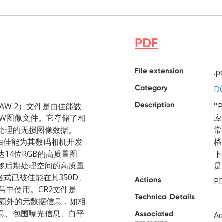
PDF
File extension
.p
Category
D
Description
 RAW 2）文件是由佳能数
'
AW图像文件。它存储了相
应
处理的无损图像数据。
常
是由佳能为其数码相机开发
格
14位RGB的高质量图
下
够后期处理空间的高质量
是
格式已被佳能在其350D、
Actions
PD
型号中使用。CR2文件是
Technical Details
含额外的元数据信息，如相
息、包围曝光信息、白平
Associated
A