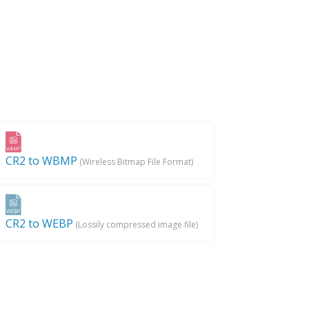
CR2 to WBMP
(Wireless Bitmap File Format)
CR2 to WEBP
(Lossily compressed image file)