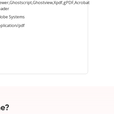
ewer,Ghostscript,Ghostview,Xpdf,gPDF,Acrobat
eader
dobe Systems
plication/pdf
ne?