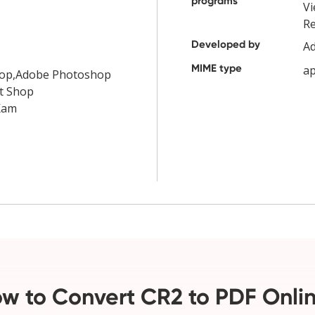
programs
Vi
R
Developed by
A
MIME type
ap
op,Adobe Photoshop
t Shop
iKam
w to Convert CR2 to PDF Onli