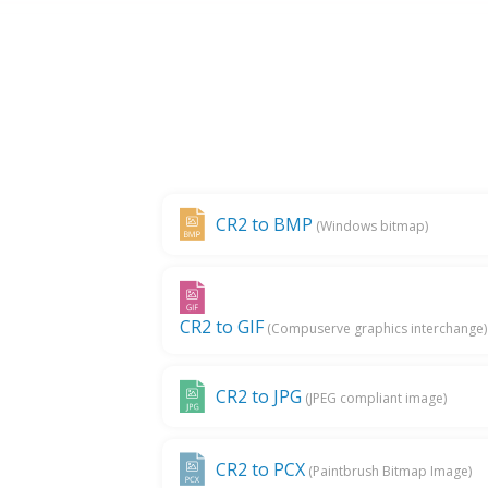
CR2 to BMP
(Windows bitmap)
CR2 to GIF
(Compuserve graphics interchange)
CR2 to JPG
(JPEG compliant image)
CR2 to PCX
(Paintbrush Bitmap Image)