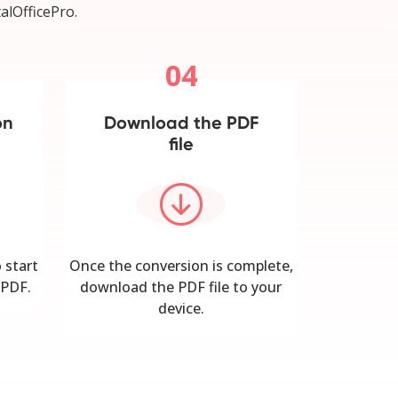
alOfficePro.
04
on
Download the PDF
file
 start
Once the conversion is complete,
 PDF.
download the PDF file to your
device.