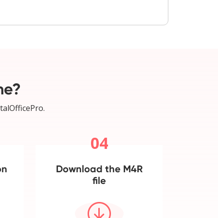
ne?
talOfficePro.
04
on
Download the M4R
file