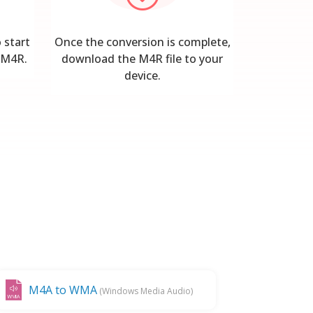
 start
Once the conversion is complete,
o M4R.
download the M4R file to your
device.
M4A to WMA
(Windows Media Audio)