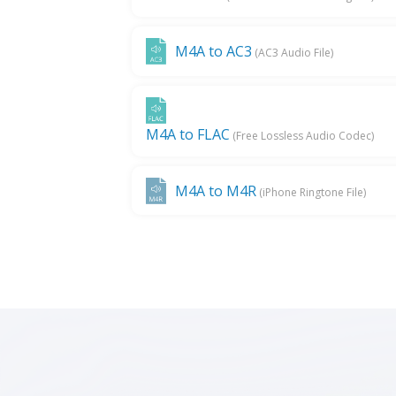
M4A to AC3
(AC3 Audio File)
M4A to FLAC
(Free Lossless Audio Codec)
M4A to M4R
(iPhone Ringtone File)