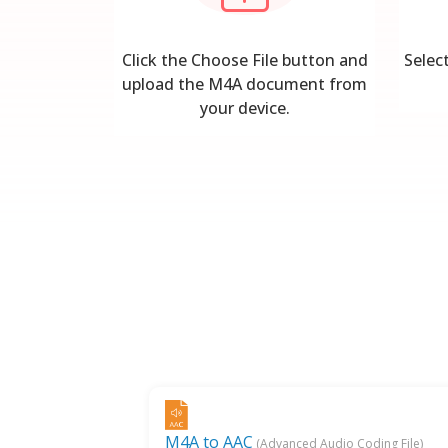
Click the Choose File button and
Selec
upload the M4A document from
your device.
M4A to AAC
(Advanced Audio Coding File)