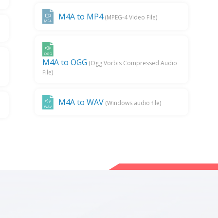
M4A to MP4
(MPEG-4 Video File)
M4A to OGG
(Ogg Vorbis Compressed Audio
File)
M4A to WAV
(Windows audio file)