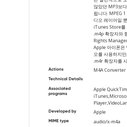
않았던 MP3보다
됩니다. MPEG 
디오 레이어일 뿐
iTunes Stor
.m4p 확장자와 함께 
Rights Mana
Apple 아이폰은
오를 사용하지만,
.m4r 확장자를 
Actions
M4A Converter
Technical Details
Associated
Apple QuickTim
programs
iTunes,Microso
Player,VideoLa
Developed by
Apple
MIME type
audio/x-m4a