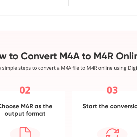
w to Convert M4A to M4R Onli
 simple steps to convert a M4A file to M4R online using Digi
02
03
Choose M4R as the
Start the conversi
output format