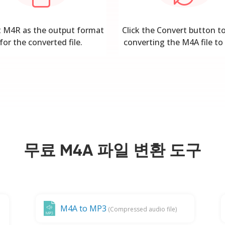
t M4R as the output format
Click the Convert button to
for the converted file.
converting the M4A file t
무료 M4A 파일 변환 도구
M4A to MP3
(Compressed audio file)