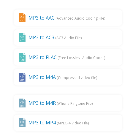
MP3 to AAC
(Advanced Audio Coding File)
MP3 to AC3
(AC3 Audio File)
MP3 to FLAC
(Free Lossless Audio Codec)
MP3 to M4A
(Compressed video file)
MP3 to M4R
(iPhone Ringtone File)
MP3 to MP4
(MPEG-4 Video File)