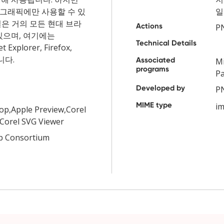
 그래픽에만 사용할 수 있
일
일은 거의 모든 현대 브라
Actions
P
있으며, 여기에는
Technical Details
t Explorer, Firefox,
니다.
Associated
Mi
programs
Pa
Developed by
P
MIME type
i
p,Apple Preview,Corel
,Corel SVG Viewer
b Consortium