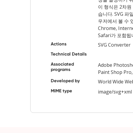
이 형식은 2차원
습니다. SVG 파
우저에서 볼 수 
Chrome, Interne
Safari가 포함됩
Actions
SVG Converter
Technical Details
Associated
Adobe Photosho
programs
Paint Shop Pro
Developed by
World Wide We
MIME type
image/svg+xml