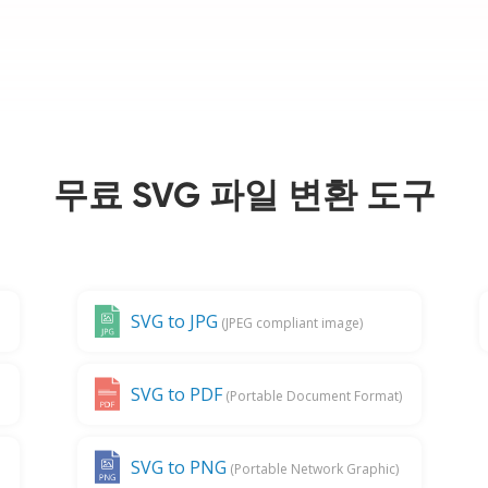
무료 SVG 파일 변환 도구
SVG to JPG
(JPEG compliant image)
SVG to PDF
(Portable Document Format)
SVG to PNG
(Portable Network Graphic)