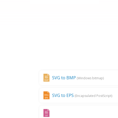
SVG to BMP
(Windows bitmap)
SVG to EPS
(Encapsulated PostScript)