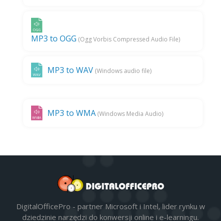
MP3 to OGG
(Ogg Vorbis Compressed Audio File)
MP3 to WAV
(Windows audio file)
MP3 to WMA
(Windows Media Audio)
DigitalOfficePro - partner Microsoft i Intel, lider rynku w
dziedzinie narzędzi do konwersji online i e-learningu.