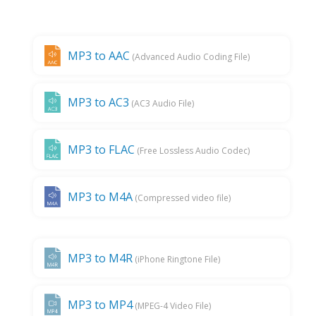
MP3 to AAC
(Advanced Audio Coding File)
MP3 to AC3
(AC3 Audio File)
MP3 to FLAC
(Free Lossless Audio Codec)
MP3 to M4A
(Compressed video file)
MP3 to M4R
(iPhone Ringtone File)
MP3 to MP4
(MPEG-4 Video File)