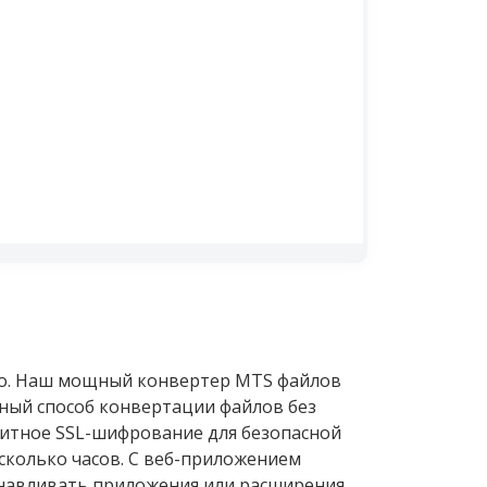
ro. Наш мощный конвертер MTS файлов
ный способ конвертации файлов без
битное SSL-шифрование для безопасной
есколько часов. С веб-приложением
танавливать приложения или расширения.