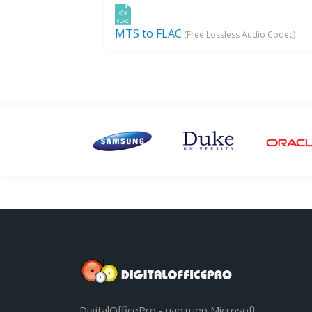
MTS to FLAC
(Free Lossless Audio Codec)
DigitalOfficePro - партнер Microsoft