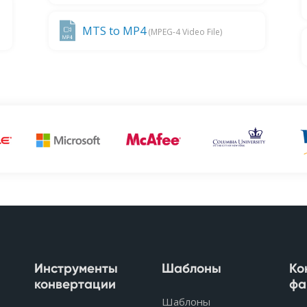
MTS to MP4
(MPEG-4 Video File)
Инструменты
Шаблоны
Ко
конвертации
фа
Шаблоны