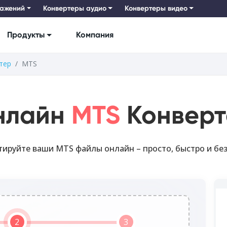
ражений
Конвертеры аудио
Конвертеры видео
Продукты
Компания
тер
MTS
нлайн
MTS
Конверт
ируйте ваши MTS файлы онлайн – просто, быстро и бе
2
3