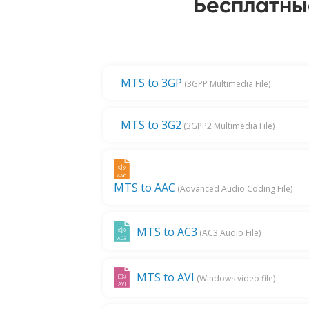
Бесплатны
MTS to 3GP
(3GPP Multimedia File)
MTS to 3G2
(3GPP2 Multimedia File)
MTS to AAC
(Advanced Audio Coding File)
MTS to AC3
(AC3 Audio File)
MTS to AVI
(Windows video file)