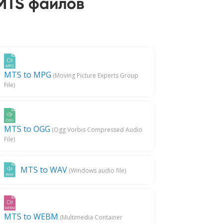
MTS файлов
MTS to MPG
(Moving Picture Experts Group
File)
MTS to OGG
(Ogg Vorbis Compressed Audio
File)
MTS to WAV
(Windows audio file)
MTS to WEBM
(Multimedia Container