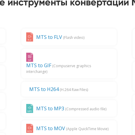
е инструменты конвертации 
MTS to FLV
(Flash video)
MTS to GIF
(Compuserve graphics
interchange)
MTS to H264
(H.264 Raw Files)
MTS to MP3
(Compressed audio file)
MTS to MOV
(Apple QuickTime Movie)