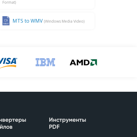
Format)
MTS to WMV
(Windows Media Video)
нвертеры
Инструменты
йлов
PDF