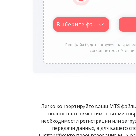
Выберите файл
Ваш файл будет загружен на хранили
соглашаетесь с Условия
Легко конвертируйте ваши MTS файлы
полностью совместим со всеми сов
необходимости регистрации или загру
передачи данных, а для вашего сп
DigitalOfficePro преобразование MTS ф