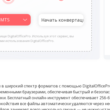
ще DigitalOfficePro. Используя этот сервис, вы
ми использования DigitalOfficePro.
 в широкий спектр форматов с помощью DigitalOfficeP
ременными браузерами, обеспечивая быстрый и безопас
зки. Бесплатный онлайн-инструмент обеспечивает 256-
окойствия все файлы автоматически удаляются через н
айлов занимает всего несколько секунд — не нужно ус