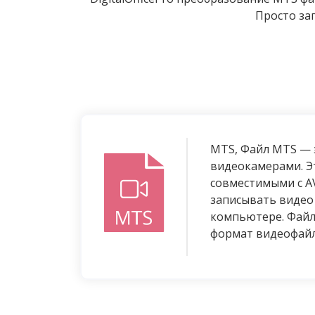
Просто заг
MTS, Файл MTS — э
видеокамерами. Э
совместимыми с A
записывать видео
компьютере. Файл
формат видеофайл