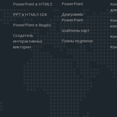
PowerPoint
PowerPoint в HTML5
Ко
до
Диаграммы
PPT в HTML5 SDK
PowerPoint
Ко
PowerPoint в Видео
из
Шаблоны карт
Создатель
Кон
Планы подписки
интерактивных
викторин
Ко