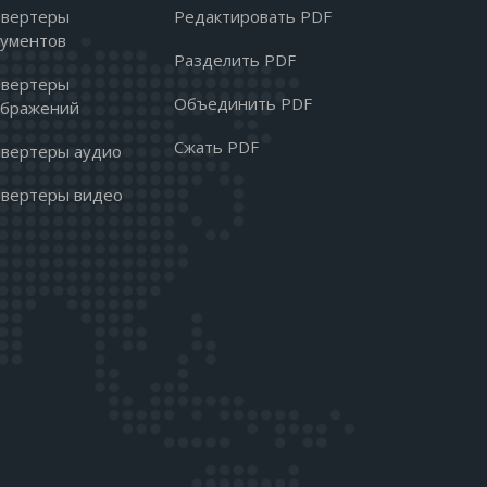
нвертеры
Редактировать PDF
кументов
Разделить PDF
нвертеры
Объединить PDF
ображений
Сжать PDF
вертеры аудио
нвертеры видео