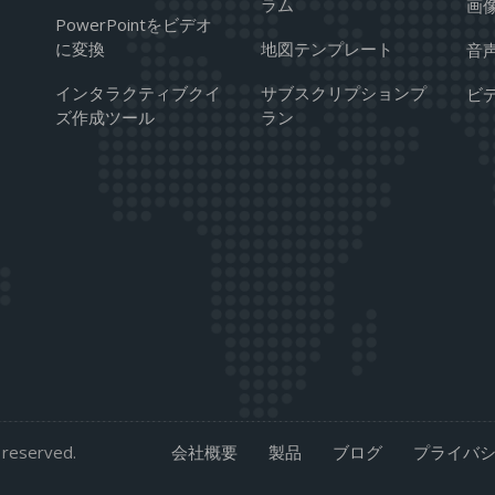
ラム
画
PowerPointをビデオ
に変換
地図テンプレート
音
インタラクティブクイ
サブスクリプションプ
ビ
ズ作成ツール
ラン
s reserved.
会社概要
製品
ブログ
プライバ