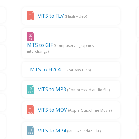
MTS to FLV
(Flash video)
MTS to GIF
(Compuserve graphics
interchange)
MTS to H264
(H.264 Raw Files)
MTS to MP3
(Compressed audio file)
MTS to MOV
(Apple QuickTime Movie)
MTS to MP4
(MPEG-4 Video File)