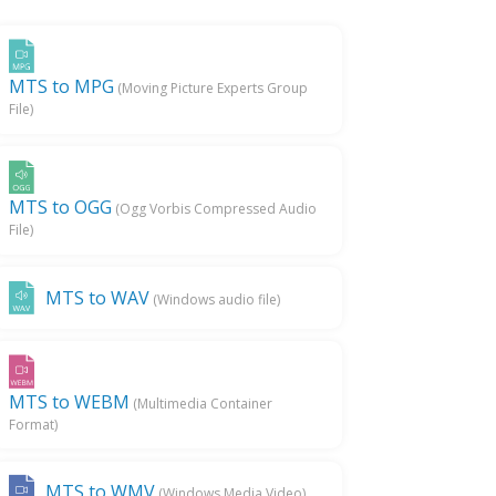
MTS to MPG
(Moving Picture Experts Group
File)
MTS to OGG
(Ogg Vorbis Compressed Audio
File)
MTS to WAV
(Windows audio file)
MTS to WEBM
(Multimedia Container
Format)
MTS to WMV
(Windows Media Video)