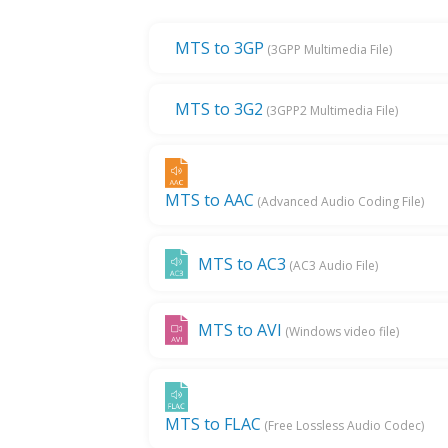
MTS to 3GP
(3GPP Multimedia File)
MTS to 3G2
(3GPP2 Multimedia File)
MTS to AAC
(Advanced Audio Coding File)
MTS to AC3
(AC3 Audio File)
MTS to AVI
(Windows video file)
MTS to FLAC
(Free Lossless Audio Codec)