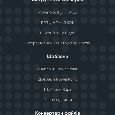
PowerPoint у HTML5
PPT у HTML5 SDK
PowerPoint у Відео
Інтерактивний Конструктор Тестів
Шаблони
Шаблони PowerPoint
Діаграми PowerPoint
Шаблони Карт
Плани підписки
Конвертери файлів