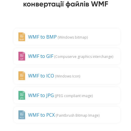
конвертації файлів WMF
WMF to BMP
(Windows bitmap)
WMF to GIF
(Compuserve graphics interchange)
WMF to ICO
(Windows Icon)
WMF to JPG
(JPEG compliant image)
WMF to PCX
(Paintbrush Bitmap Image)