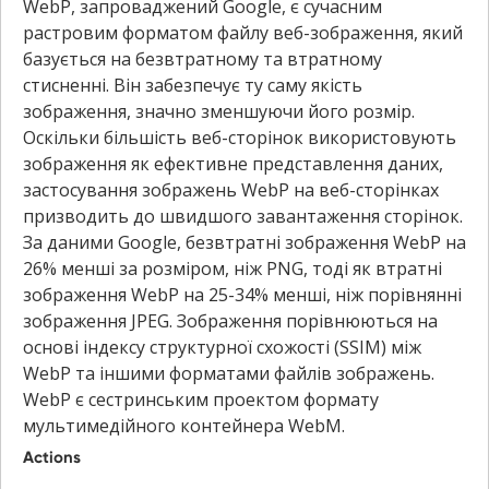
WebP, запроваджений Google, є сучасним
растровим форматом файлу веб-зображення, який
базується на безвтратному та втратному
стисненні. Він забезпечує ту саму якість
зображення, значно зменшуючи його розмір.
Оскільки більшість веб-сторінок використовують
зображення як ефективне представлення даних,
застосування зображень WebP на веб-сторінках
призводить до швидшого завантаження сторінок.
За даними Google, безвтратні зображення WebP на
26% менші за розміром, ніж PNG, тоді як втратні
зображення WebP на 25-34% менші, ніж порівнянні
зображення JPEG. Зображення порівнюються на
основі індексу структурної схожості (SSIM) між
WebP та іншими форматами файлів зображень.
WebP є сестринським проектом формату
мультимедійного контейнера WebM.
Actions