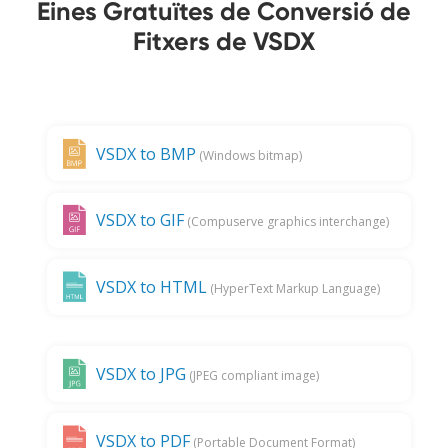
Eines Gratuïtes de Conversió de
Fitxers de VSDX
VSDX to BMP
(Windows bitmap)
VSDX to GIF
(Compuserve graphics interchange)
VSDX to HTML
(HyperText Markup Language)
VSDX to JPG
(JPEG compliant image)
VSDX to PDF
(Portable Document Format)