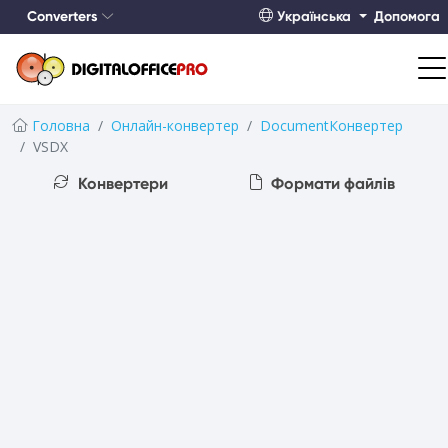
Converters
Українська
Допомога
Головна
Онлайн-конвертер
DocumentКонвертер
VSDX
Конвертери
Формати файлів