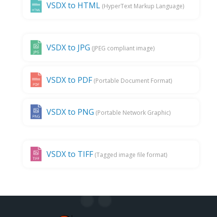
VSDX to HTML
(HyperText Markup Language)
VSDX to JPG
(JPEG compliant image)
VSDX to PDF
(Portable Document Format)
VSDX to PNG
(Portable Network Graphic)
VSDX to TIFF
(Tagged image file format)