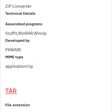
ZIP Converter
Technical Details
Associated programs
StuffIt,WinRAR,Winzip
Developed by
PKWARE
MIME type
application/zip
TAR
File extension