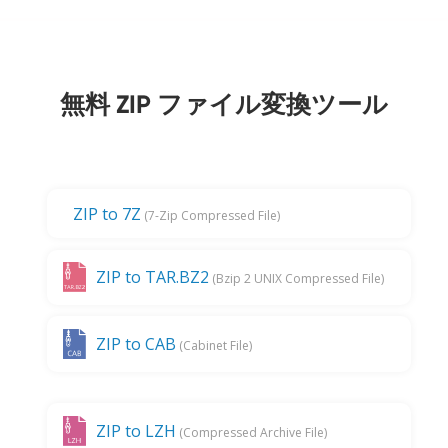
無料 ZIP ファイル変換ツール
ZIP to 7Z
(7-Zip Compressed File)
ZIP to TAR.BZ2
(Bzip 2 UNIX Compressed File)
ZIP to CAB
(Cabinet File)
ZIP to LZH
(Compressed Archive File)