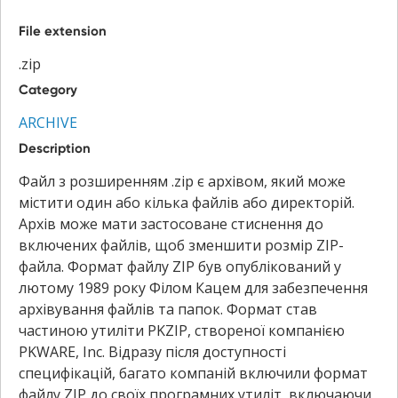
File extension
.zip
Category
ARCHIVE
Description
Файл з розширенням .zip є архівом, який може
містити один або кілька файлів або директорій.
Архів може мати застосоване стиснення до
включених файлів, щоб зменшити розмір ZIP-
файла. Формат файлу ZIP був опублікований у
лютому 1989 року Філом Кацем для забезпечення
архівування файлів та папок. Формат став
частиною утиліти PKZIP, створеної компанією
PKWARE, Inc. Відразу після доступності
специфікацій, багато компаній включили формат
файлу ZIP до своїх програмних утиліт, включаючи