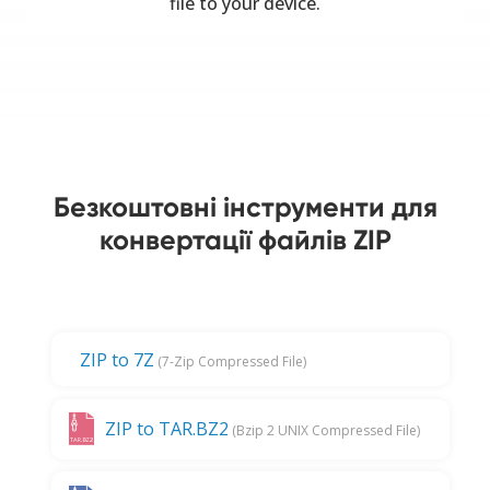
file to your device.
Безкоштовні інструменти для
конвертації файлів ZIP
ZIP to 7Z
(7-Zip Compressed File)
ZIP to TAR.BZ2
(Bzip 2 UNIX Compressed File)