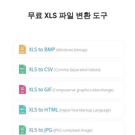
무료 XLS 파일 변환 도구
XLS to BMP
(Windows bitmap)
XLS to CSV
(Comma Separated Values)
XLS to GIF
(Compuserve graphics interchange)
XLS to HTML
(HyperText Markup Language)
XLS to JPG
(JPEG compliant image)