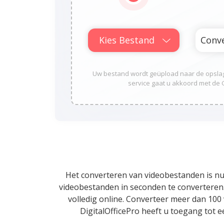
Kies Bestand
Uw bestand wordt geüpload naar de opslag 
service gaat u akkoord met de 
Het converteren van videobestanden is nu 
videobestanden in seconden te converteren.
volledig online. Converteer meer dan 100
DigitalOfficePro heeft u toegang tot 