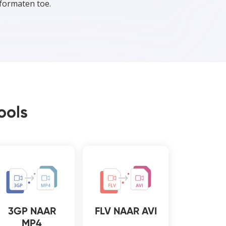
formaten toe.
ools
3GP NAAR
FLV NAAR AVI
MP4