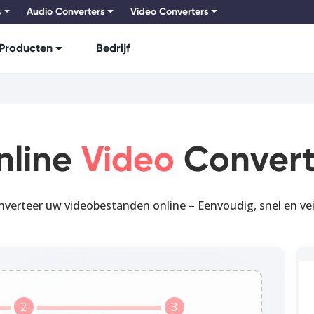
s
Audio Converters
Video Converters
Producten
Bedrijf
nline
Video
Convert
nverteer uw videobestanden online – Eenvoudig, snel en veil
2
3