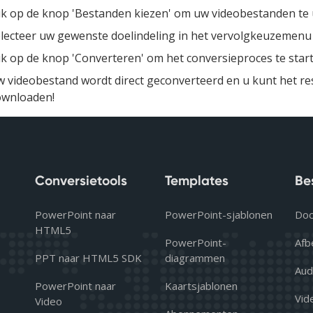
ik op de knop 'Bestanden kiezen' om uw videobestanden te
lecteer uw gewenste doelindeling in het vervolgkeuzemenu 
ik op de knop 'Converteren' om het conversieproces te star
 videobestand wordt direct geconverteerd en u kunt het re
ownloaden!
Conversietools
Templates
Be
PowerPoint naar
PowerPoint-sjablonen
Doc
HTML5
PowerPoint-
Afb
PPT naar HTML5 SDK
diagrammen
Aud
PowerPoint naar
Kaartsjablonen
Vid
Video