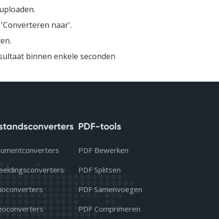
 uploaden.
'Converteren naar'.
ten.
sultaat binnen enkele seconden
standsconverters
PDF-tools
umentconverters
PDF Bewerken
eeldingsconverters
PDF Splitsen
ioconverters
PDF Samenvoegen
eoconverters
PDF Comprimeren