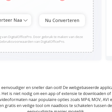
van DigitalOfficePro. Door gebruik te maken van deze
Gebruiksvoorwaarden van DigitalOfficePro.
eenvoudiger en sneller dan ooit! De webgebaseerde applicati
 Het is niet nodig om een app of extensie te downloaden of 
 videoformaten naar populaire opties zoals MP4, MOV, AVI 
een gratis en veilige tool om naadloos te schakelen tussen 
eenvoudigste manier mogelijk.