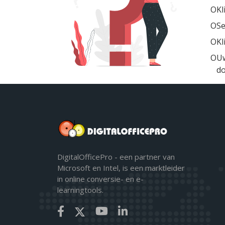
Kl
Se
Kl
Uw
d
DigitalOfficePro - een partner van
Microsoft en Intel, is een marktleider
in online conversie- en e-
learningtools.