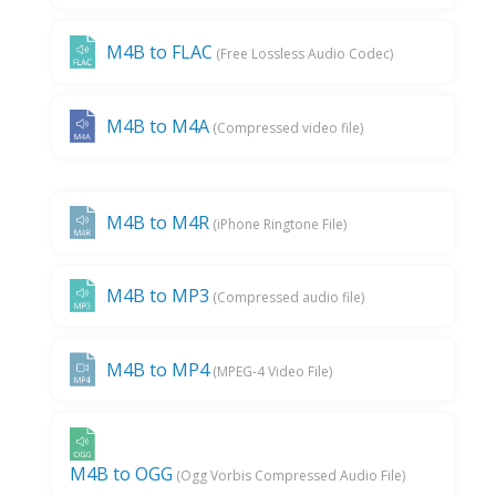
M4B to FLAC
(Free Lossless Audio Codec)
M4B to M4A
(Compressed video file)
M4B to M4R
(iPhone Ringtone File)
M4B to MP3
(Compressed audio file)
M4B to MP4
(MPEG-4 Video File)
M4B to OGG
(Ogg Vorbis Compressed Audio File)