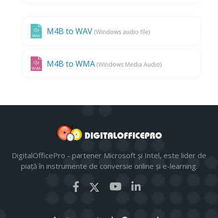
M4B to WAV
(Windows audio file)
M4B to WMA
(Windows Media Audio)
DigitalOfficePro - partener Microsoft și Intel, este lider de
piață în instrumente de conversie online și e-learning.