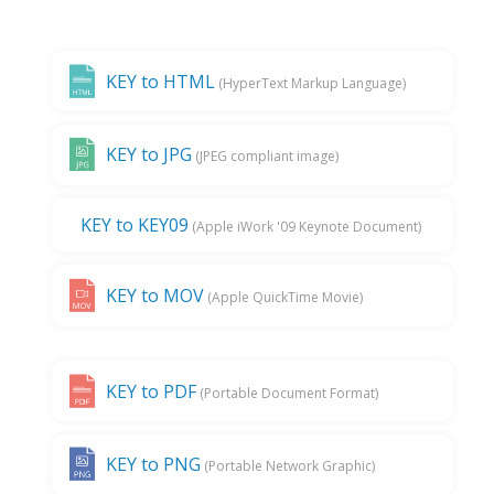
KEY to HTML
(HyperText Markup Language)
KEY to JPG
(JPEG compliant image)
KEY to KEY09
(Apple iWork '09 Keynote Document)
KEY to MOV
(Apple QuickTime Movie)
KEY to PDF
(Portable Document Format)
KEY to PNG
(Portable Network Graphic)