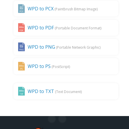
WPD to PCX
(Paintbrush Bitmap Image)
WPD to PDF
(Portable Document Format)
WPD to PNG
(Portable Network Graphic)
WPD to PS
(PostScript)
WPD to TXT
(Text Document)