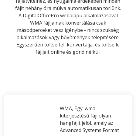
fájlátvitelhez, és nyugalma érdekében minden
fájlt néhány óra múlva automatikusan törlünk.
A DigitalOfficePro webalapú alkalmazásával
WMA fájljainak konvertálása csak
másodperceket vesz igénybe - nincs szükség
alkalmazások vagy bővítmények telepítésére.
Egyszerűen töltse fel, konvertálja, és töltse le
fájljait online és gond nélkül.
WMA, Egy .wma
kiterjesztésű fájl olyan
hangfájlt jelöl, amely az
Advanced Systems Format