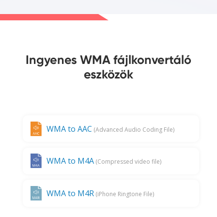
Ingyenes WMA fájlkonvertáló
eszközök
WMA to AAC
(Advanced Audio Coding File)
WMA to M4A
(Compressed video file)
WMA to M4R
(iPhone Ringtone File)