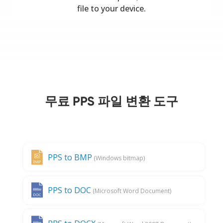
file to your device.
무료 PPS 파일 변환 도구
PPS to BMP
(Windows bitmap)
PPS to DOC
(Microsoft Word Document)