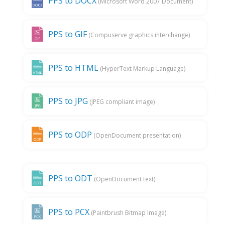
PPS to DOCX
(Microsoft Word 2007 Document)
PPS to GIF
(Compuserve graphics interchange)
PPS to HTML
(HyperText Markup Language)
PPS to JPG
(JPEG compliant image)
PPS to ODP
(OpenDocument presentation)
PPS to ODT
(OpenDocument text)
PPS to PCX
(Paintbrush Bitmap Image)